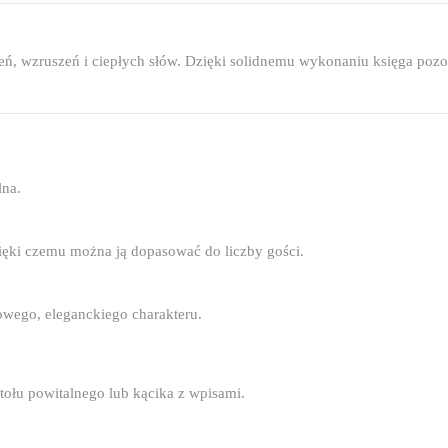
eń, wzruszeń i ciepłych słów. Dzięki solidnemu wykonaniu księga pozos
lna.
dzięki czemu można ją dopasować do liczby gości.
usowego, eleganckiego charakteru.
stołu powitalnego lub kącika z wpisami.