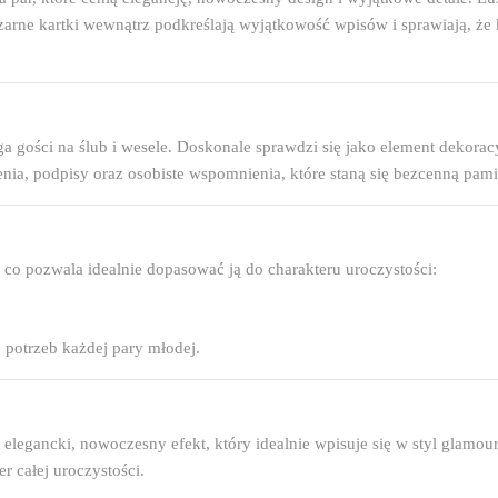
zarne kartki wewnątrz podkreślają wyjątkowość wpisów i sprawiają, że 
ga gości na ślub i wesele. Doskonale sprawdzi się jako element dekora
nia, podpisy oraz osobiste wspomnienia, które staną się bezcenną pamią
, co pozwala idealnie dopasować ją do charakteru uroczystości:
 potrzeb każdej pary młodej.
y elegancki, nowoczesny efekt, który idealnie wpisuje się w styl glamou
r całej uroczystości.