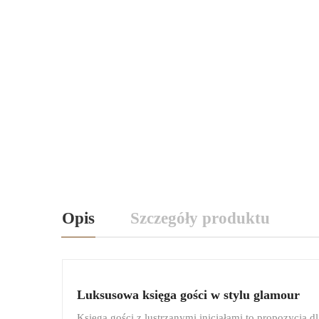
Opis
Szczegóły produktu
Luksusowa księga gości w stylu glamour
Księga gości z lustrzanymi inicjałami to propozycja dl