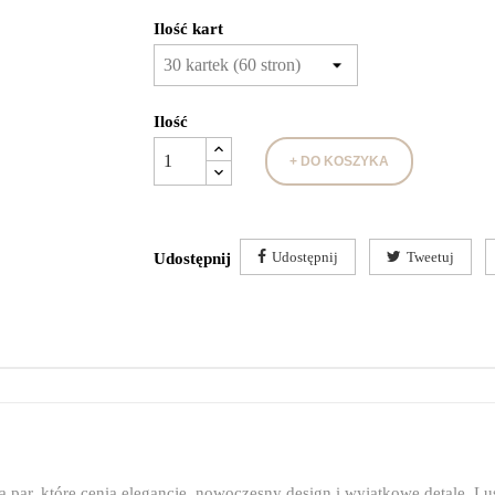
Ilość kart
Ilość
+ DO KOSZYKA
Udostępnij
Tweetuj
Udostępnij
a par, które cenią elegancję, nowoczesny design i wyjątkowe detale. Lus