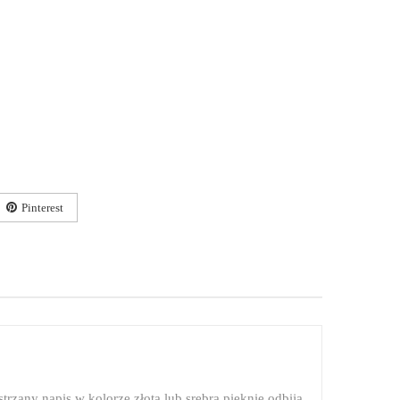
Pinterest
trzany napis w kolorze złota lub srebra pięknie odbija