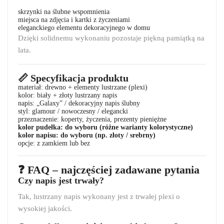
skrzynki na ślubne wspomnienia
miejsca na zdjęcia i kartki z życzeniami
eleganckiego elementu dekoracyjnego w domu
Dzięki solidnemu wykonaniu pozostaje piękną pamiątką na
lata.
📏 Specyfikacja produktu
materiał: drewno + elementy lustrzane (plexi)
kolor: biały + złoty lustrzany napis
napis: „Galaxy” / dekoracyjny napis ślubny
styl: glamour / nowoczesny / elegancki
przeznaczenie: koperty, życzenia, prezenty pieniężne
kolor pudełka: do wyboru (różne warianty kolorystyczne)
kolor napisu: do wyboru (np. złoty / srebrny)
opcje: z zamkiem lub bez
❓ FAQ – najczęściej zadawane pytania
Czy napis jest trwały?
Tak, lustrzany napis wykonany jest z trwałej plexi o
wysokiej jakości.