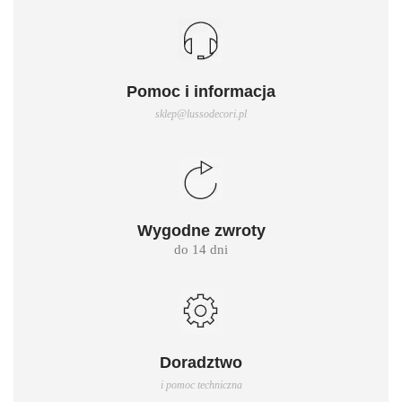
Pomoc i informacja
sklep@lussodecori.pl
Wygodne zwroty
do 14 dni
Doradztwo
i pomoc techniczna