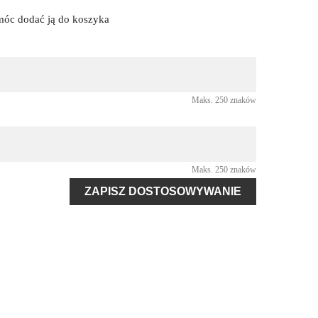
 móc dodać ją do koszyka
Maks. 250 znaków
Maks. 250 znaków
ZAPISZ DOSTOSOWYWANIE