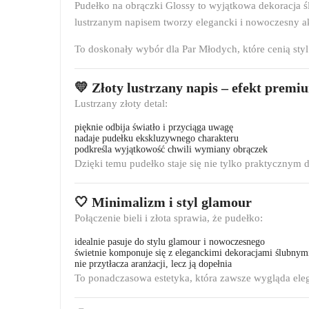
Pudełko na obrączki Glossy to wyjątkowa dekoracja 
lustrzanym napisem tworzy elegancki i nowoczesny ak
To doskonały wybór dla Par Młodych, które cenią styl
💛 Złoty lustrzany napis – efekt premi
Lustrzany złoty detal:
pięknie odbija światło i przyciąga uwagę
nadaje pudełku ekskluzywnego charakteru
podkreśla wyjątkowość chwili wymiany obrączek
Dzięki temu pudełko staje się nie tylko praktycznym 
🤍 Minimalizm i styl glamour
Połączenie bieli i złota sprawia, że pudełko:
idealnie pasuje do stylu glamour i nowoczesnego
świetnie komponuje się z eleganckimi dekoracjami ślubnym
nie przytłacza aranżacji, lecz ją dopełnia
To ponadczasowa estetyka, która zawsze wygląda ele