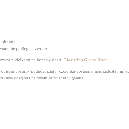
pobraniem.
wane nie podlegają zwrotom.
szymi pudełkami na koperty z serii
Glossy
lub
Glossy Serca
.
pisem prosimy podać inicjały (czcionka dostępna na przedostatnim zdj
(lista dostępna na ostatnim zdjęciu w galerii).