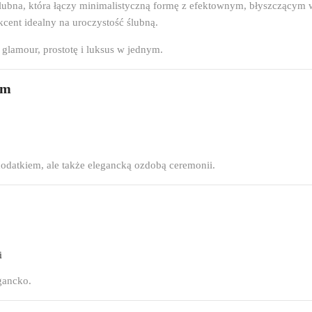
ślubna, która łączy minimalistyczną formę z efektownym, błyszczącym
cent idealny na uroczystość ślubną.
 glamour, prostotę i luksus w jednym.
um
dodatkiem, ale także elegancką ozdobą ceremonii.
i
gancko.