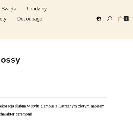
Święta
Urodziny
ety
Decoupage
0
lossy
dekoracja ślubna w stylu glamour z lustrzanym złotym napisem.
charakter ceremonii.