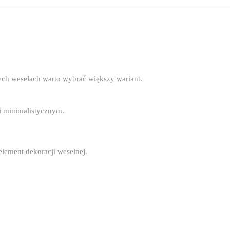
zych weselach warto wybrać większy wariant.
i minimalistycznym.
element dekoracji weselnej.