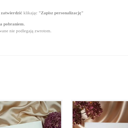
e
zatwierdzić
klikając
"Zapisz personalizację"
za pobraniem.
wane nie podlegają zwrotom.