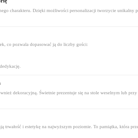
rię
nego charakteru. Dzięki możliwości personalizacji tworzycie unikalny
tek, co pozwala dopasować ją do liczby gości:
 dedykację.
a
również dekoracyjną. Świetnie prezentuje się na stole weselnym lub przy
ją trwałość i estetykę na najwyższym poziomie. To pamiątka, która prze