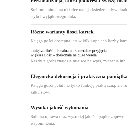
Personalizacja, która podkreśla Waszą histo
Srebrne imiona na okładce nadają księdze indywidual
stylu i wyjątkowego dnia.
Różne warianty ilości kartek
Księga gości dostępna jest w kilku opcjach liczby kar
mniejsza ilość – idealna na kameralne przyjęcia
większa ilość – doskonała na duże wesela
Każdy z gości znajdzie miejsce na wpis, życzenia lub
Elegancka dekoracja i praktyczna pamiątk
Księga gości pełni nie tylko funkcję praktyczną, ale 
kilku słów.
Wysoka jakość wykonania
Solidna oprawa oraz wysokiej jakości papier zapewnia
wspomnienia.