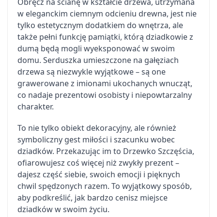
Obręcz na ścianę w kształcie drzewa, utrzymana
w eleganckim ciemnym odcieniu drewna, jest nie
tylko estetycznym dodatkiem do wnętrza, ale
także pełni funkcję pamiątki, którą dziadkowie z
dumą będą mogli wyeksponować w swoim
domu. Serduszka umieszczone na gałęziach
drzewa są niezwykle wyjątkowe – są one
grawerowane z imionami ukochanych wnucząt,
co nadaje prezentowi osobisty i niepowtarzalny
charakter.
To nie tylko obiekt dekoracyjny, ale również
symboliczny gest miłości i szacunku wobec
dziadków. Przekazując im to Drzewko Szczęścia,
ofiarowujesz coś więcej niż zwykły prezent –
dajesz część siebie, swoich emocji i pięknych
chwil spędzonych razem. To wyjątkowy sposób,
aby podkreślić, jak bardzo cenisz miejsce
dziadków w swoim życiu.