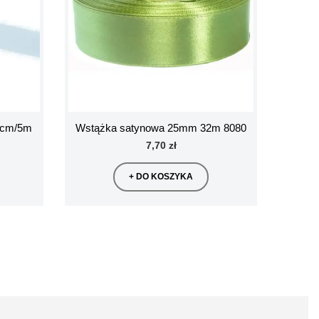
 4cm/5m
Wstążka satynowa 25mm 32m 8080
Baza 
7,70 zł
+ DO KOSZYKA