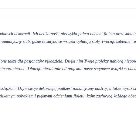
danych dekoracji. Ich delikatność, niezwykła paleta odcieni fioletu oraz subtel
romantyczny ślub, gdzie te satynowe wstążki oplatają stoły, tworząc subtelne i 
pione także dla pasjonatów rękodzieła. Dzięki nim Twoje projekty nabiorą niepo
ieograniczone. Dlatego niezależnie od projektu, nasze satynowe wstążki w odc
wstążkom. Ożyw swoje dekoracje, podkreśl romantyczny nastrój, a także wyraź s
delikatnym połyskiem i pięknymi odcieniami fioletu, które zachwycą każdego ob