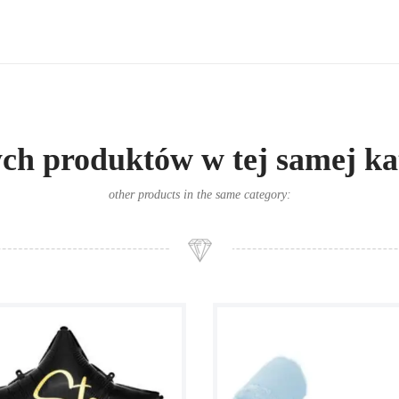
ych produktów w tej samej kat
other products in the same category: